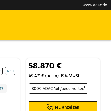
www.adac.de
58.870 €
t
Neu
49.471 € (netto), 19% MwSt.
17
300€ ADAC Mitgliedervorteil¹
Tel. anzeigen