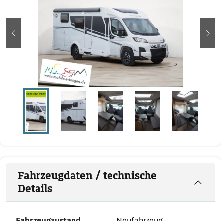
zurück
wei
Fahrzeugdaten / technische
Details
Fahrzeugzustand
Neufahrzeug