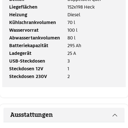
Liegeflächen
152x198 Heck
Heizung
Diesel
Kühlschrankvolumen
70 l
Wasservorrat
100 l
Abwassertankvolumen
80 l
Batteriekapazität
295 Ah
Ladegerät
25 A
USB-Steckdosen
3
Steckdosen 12V
1
Steckdosen 230V
2
Ausstattungen