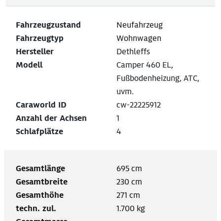
Fahrzeugzustand
Neufahrzeug
Fahrzeugtyp
Wohnwagen
Hersteller
Dethleffs
Modell
Camper 460 EL,
Fußbodenheizung, ATC,
uvm.
Caraworld ID
cw-22225912
Anzahl der Achsen
1
Schlafplätze
4
Gesamtlänge
695 cm
Gesamtbreite
230 cm
Gesamthöhe
271 cm
techn. zul.
1.700 kg