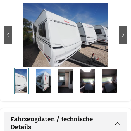
zurück
wei
Fahrzeugdaten / technische
Details