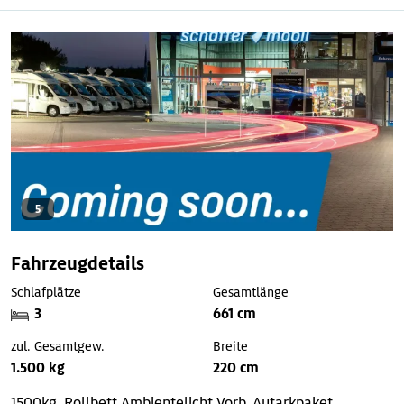
5
Fahrzeugdetails
Schlafplätze
Gesamtlänge
3
661 cm
zul. Gesamtgew.
Breite
1.500 kg
220 cm
1500kg, Rollbett
Ambientelicht
Vorb. Autarkpaket