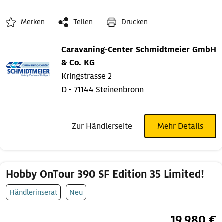
Merken
Teilen
Drucken
Caravaning-Center Schmidtmeier GmbH
& Co. KG
Kringstrasse 2
D - 71144 Steinenbronn
Zur Händlerseite
Mehr Details
Hobby OnTour 390 SF Edition 35 Limited!
Händlerinserat
Neu
19.980 €