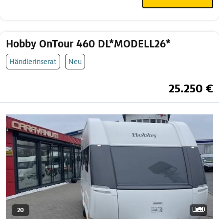
Hobby OnTour 460 DL*MODELL26*
Händlerinserat
Neu
25.250 €
20