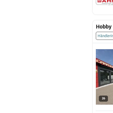
Hobby
Händleri
26