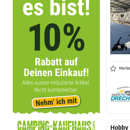
15
Merk
Hobby 