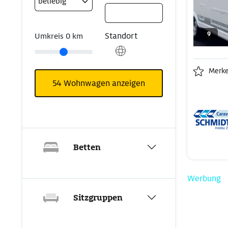
9
Standort
Umkreis
0
km
Merk
54
Wohnwagen anzeigen
Betten
Werbung
Sitzgruppen