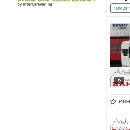
Händleri
15
Merk