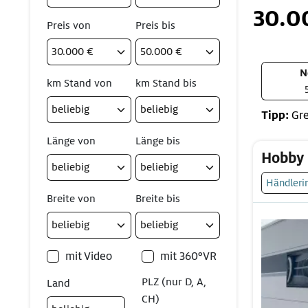
30.0
Preis von
Preis bis
N
km Stand von
km Stand bis
Tipp:
Gre
Länge von
Länge bis
Hobby 
Händleri
Breite von
Breite bis
mit Video
mit 360°VR
PLZ (nur D, A,
Land
CH)