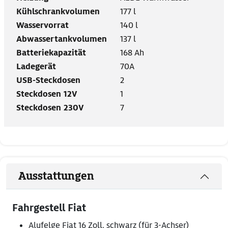
Kühlschrankvolumen
177 l
Wasservorrat
140 l
Abwassertankvolumen
137 l
Batteriekapazität
168 Ah
Ladegerät
70A
USB-Steckdosen
2
Steckdosen 12V
1
Steckdosen 230V
7
Ausstattungen
Fahrgestell Fiat
Alufelge Fiat 16 Zoll, schwarz (für 3-Achser)