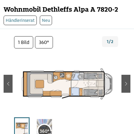
Wohnmobil Dethleffs Alpa A 7820-2
Händlerinserat
Neu
1/2
1 Bild
360°
zurück
wei