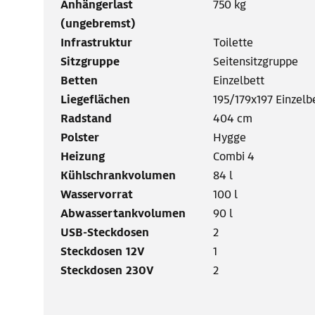
Anhängerlast
750 kg
(ungebremst)
Infrastruktur
Toilette
Sitzgruppe
Seitensitzgruppe
Betten
Einzelbett
Liegeflächen
195/179x197 Einzelb
Radstand
404 cm
Polster
Hygge
Heizung
Combi 4
Kühlschrankvolumen
84 l
Wasservorrat
100 l
Abwassertankvolumen
90 l
USB-Steckdosen
2
Steckdosen 12V
1
Steckdosen 230V
2