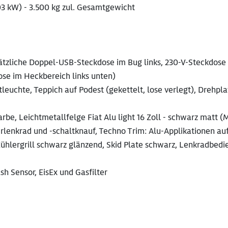
103 kW) - 3.500 kg zul. Gesamtgewicht
sätzliche Doppel-USB-Steckdose im Bug links, 230-V-Steckdose
ose im Heckbereich links unten)
euchte, Teppich auf Podest (gekettelt, lose verlegt), Drehpla
rbe, Leichtmetallfelge Fiat Alu light 16 Zoll - schwarz matt (
erlenkrad und -schaltknauf, Techno Trim: Alu-Applikationen au
hlergrill schwarz glänzend, Skid Plate schwarz, Lenkradbed
h Sensor, EisEx und Gasfilter