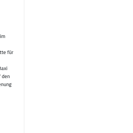
 im
tte für
Maxi
f den
ienung