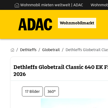
Wohnmobil mieten weltweit | ADAC
Wohnmob
Wohnmobilmarkt
Dethleffs
Globetrail
Dethleffs Globetrail Clas
Dethleffs Globetrail Classic 640 EK
2026
17 Bilder
360°