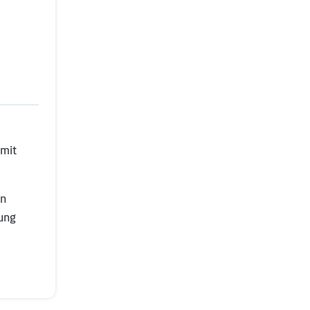
 mit
en
tung