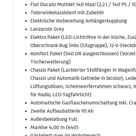
Fiat Ducato MultiJet 140 Maxi (2,2 l / 140 PS / 
Toterwinkelassistent mit Zubehör
Elektrische Vorbereitung Anhängerkupplung
Lanzarote Grey
Elektro Paket (LED-Lichtröhre in der Küche, Zu
Oberschrank Bug links (Sitzgruppe), 12-V-Steckd
Komfort Paket (540 DR ausgeschlossen) (Vorzeltl
Tischerweiterung)
Chassis Paket (Lackierter Stoßfänger in Wagenfa
Chassis und Automatik Getriebe in bicolor), Led
Lüftungsdüsen, Scheinwerferrahmen schwarz, Kü
für Radio, LED-Tagfahrlicht)
Automatische Gasflaschenumschaltung inkl. Cras
Zweite Aufbaubatterie 95 Ah
Außenbeklebung Full
Markise 4,00 m (640)
Gästebett quer im Wohnbereich