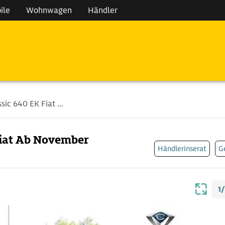
ile
Wohnwagen
Händler
sic 640 EK Fiat ...
 Fiat Ab November
Händlerinserat
G
1/