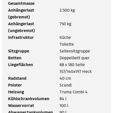
Gesamtmasse
Anhängerlast
2.500 kg
(gebremst)
Anhängerlast
750 kg
(ungebremst)
Infrastruktur
Küche
Toilette
Sitzgruppe
Seitensitzgruppe
Betten
Doppelbett quer
Liegeflächen
88 x 180 Seite
157/140x197 Heck
Radstand
40 cm
Polster
Scandi
Heizung
Truma Combi 4
Kühlschrankvolumen
84 l
Wasservorrat
100 l
Abwassertankvolumen
90 l