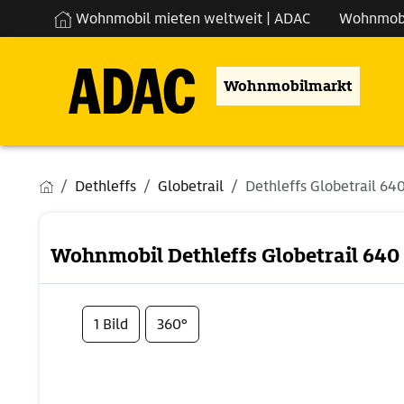
Wohnmobil mieten weltweit | ADAC
Wohnmob
Wohnmobilmarkt
Dethleffs
Globetrail
Dethleffs Globetrail 64
Wohnmobil Dethleffs Globetrail 640
1 Bild
360°