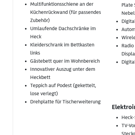
Multifunktionsschiene an der
Plate
Küchenrückwand (für passendes
Nebel
Zubehör)
Digit
Umlaufende Dachschränke im
Autom
Heck
Wirel
Kleiderschrank im Bettkasten
Radio 
links
Displ
Gästebett quer im Wohnbereich
Digita
Innovativer Auszug unter dem
Heckbett
Teppich auf Podest (gekettelt,
lose verlegt)
Drehplatte für Tischerweiterung
Elektroi
Heck-
TV-Vor
Steck