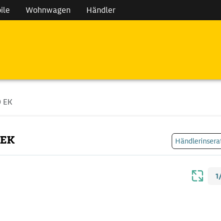
ile
Wohnwagen
Händler
0 EK
 EK
Händlerinsera
1