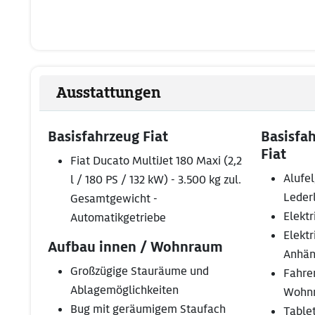
Ausstattungen
Basisfahrzeug Fiat
Basisfa
Fiat
Fiat Ducato MultiJet 180 Maxi (2,2
Alufel
l / 180 PS / 132 kW) - 3.500 kg zul.
Leder
Gesamtgewicht -
Elekt
Automatikgetriebe
Elektr
Aufbau innen / Wohnraum
Anhän
Großzügige Stauräume und
Fahrer
Ablagemöglichkeiten
Wohnr
Bug mit geräumigem Staufach
Table