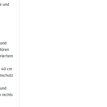
he und
 und
ktüren
griertem
x 40 cm
enschutz
 und
 rechts