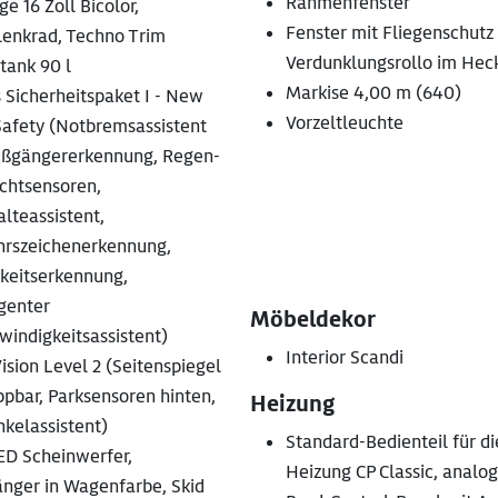
Rahmenfenster
ge 16 Zoll Bicolor,
Fenster mit Fliegenschutz
lenkrad, Techno Trim
Verdunklungsrollo im Heck
tank 90 l
Markise 4,00 m (640)
 Sicherheitspaket I - New
Vorzeltleuchte
Safety (Notbremsassistent
ußgängererkennung, Regen-
chtsensoren,
lteassistent,
hrszeichenerkennung,
keitserkennung,
igenter
Möbeldekor
indigkeitsassistent)
Interior Scandi
ision Level 2 (Seitenspiegel
pbar, Parksensoren hinten,
Heizung
kelassistent)
Standard-Bedienteil für di
ED Scheinwerfer,
Heizung CP Classic, analo
änger in Wagenfarbe, Skid