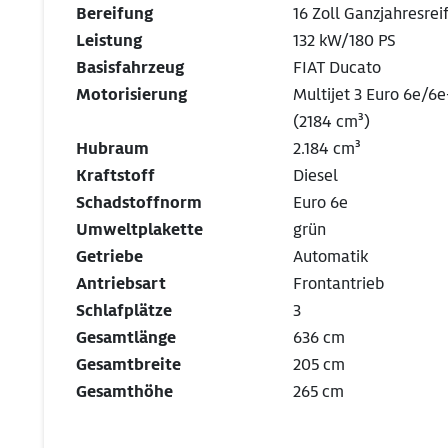
Bereifung
16 Zoll Ganzjahresrei
Leistung
132 kW/180 PS
Basisfahrzeug
FIAT Ducato
Motorisierung
Multijet 3 Euro 6e/6e
(2184 cm³)
Hubraum
2.184 cm³
Kraftstoff
Diesel
Schadstoffnorm
Euro 6e
Umweltplakette
grün
Getriebe
Automatik
Antriebsart
Frontantrieb
Schlafplätze
3
Gesamtlänge
636 cm
Gesamtbreite
205 cm
Gesamthöhe
265 cm