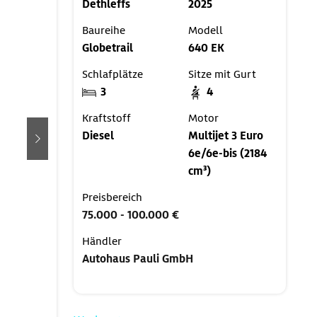
Dethleffs
2025
Baureihe
Modell
Globetrail
640 EK
Schlafplätze
Sitze mit Gurt
3
4
Kraftstoff
Motor
Diesel
Multijet 3 Euro
weiter
6e/6e-bis (2184
cm³)
Preisbereich
75.000 - 100.000 €
Händler
Autohaus Pauli GmbH