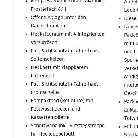
Kompressorkühlschrank 84 l inkl.
Alufel
Frosterfach 6,1 l
Leder
Offene Ablage unter den
Diesel
Dachschränken
Neues
Heckstauraum mit 4 integrierten
Pack 
Verzurrösen
mit F
Falt-Sichtschutz in Fahrerhaus:
und Li
Seitenscheiben
Spurha
Heckbett mit klappbarem
Verke
Lattenrost
Müdig
Falt-Sichtschutz in Fahrerhaus:
intell
Frontscheibe
Geschw
Kompaktbad (Rollotüre) mit
Pack V
Festwaschbecken und
anklap
Kassettentoilette
Totwin
Schottwand inkl. Aufstiegstreppe
Full L
für Heckdoppelbett
Stoßf