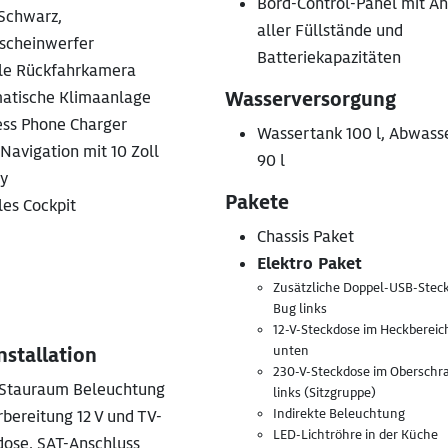
Bord-Control-Panel mit A
 Schwarz,
aller Füllstände und
scheinwerfer
Batteriekapazitäten
ale Rückfahrkamera
atische Klimaanlage
Wasserversorgung
ess Phone Charger
Wassertank 100 l, Abwass
Navigation mit 10 Zoll
90 l
ay
Pakete
les Cockpit
Chassis Paket
Elektro Paket
Zusätzliche Doppel-USB-Stec
Bug links
12-V-Steckdose im Heckbereich
unten
nstallation
230-V-Steckdose im Oberschr
Stauraum Beleuchtung
links (Sitzgruppe)
Indirekte Beleuchtung
bereitung 12 V und TV-
LED-Lichtröhre in der Küche
dose, SAT-Anschluss