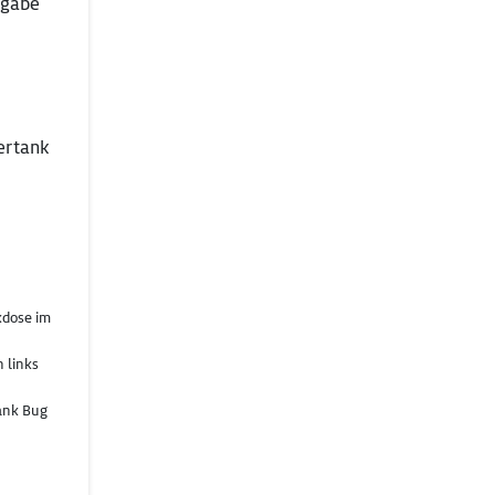
ngabe
ertank
kdose im
 links
ank Bug