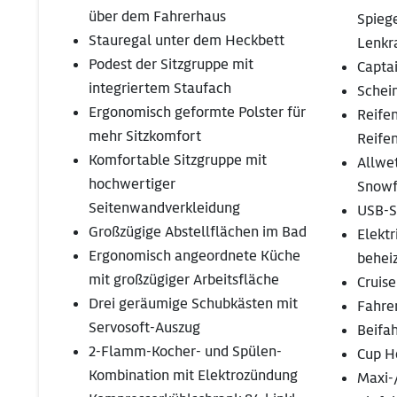
über dem Fahrerhaus
Spiege
Stauregal unter dem Heckbett
Lenkr
Podest der Sitzgruppe mit
Captai
integriertem Staufach
Schei
Ergonomisch geformte Polster für
Reife
mehr Sitzkomfort
Reife
Komfortable Sitzgruppe mit
Allwe
hochwertiger
Snowf
Seitenwandverkleidung
USB-S
Großzügige Abstellflächen im Bad
Elektr
Ergonomisch angeordnete Küche
behei
mit großzügiger Arbeitsfläche
Cruise
Drei geräumige Schubkästen mit
Fahre
Servosoft-Auszug
Beifa
2-Flamm-Kocher- und Spülen-
Cup H
Kombination mit Elektrozündung
Maxi-