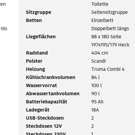
fen
Toilette
Sitzgruppe
Seitensitzgruppe
Betten
Einzelbett
-bis
Doppelbett längs
Liegeflächen
88 x 180 Seite
197x195/179 Heck
Radstand
404 cm
Polster
Scandi
Heizung
Truma Combi 4
Kühlschrankvolumen
84 l
Wasservorrat
100 l
Abwassertankvolumen
90 l
Batteriekapazität
95 Ah
Ladegerät
18A
USB-Steckdosen
2
Steckdosen 12V
2
Steckdosen 230V
1