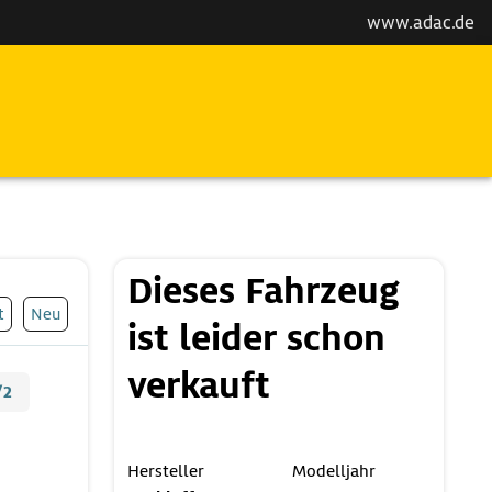
www.adac.de
Dieses Fahrzeug
t
Neu
ist leider schon
verkauft
/2
Hersteller
Modelljahr