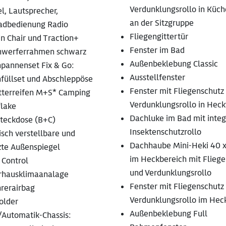
Verdunklungsrollo in Küc
l, Lautsprecher,
an der Sitzgruppe
adbedienung Radio
Fliegengittertür
n Chair und Traction+
Fenster im Bad
nwerferrahmen schwarz
Außenbeklebung Classic
npannenset Fix & Go:
Ausstellfenster
nfüllset und Abschleppöse
Fenster mit Fliegenschutz
tterreifen M+S* Camping
Verdunklungsrollo in Hec
lake
Dachluke im Bad mit inte
teckdose (B+C)
Insektenschutzrollo
isch verstellbare und
Dachhaube Mini-Heki 40 
zte Außenspiegel
im Heckbereich mit Flieg
 Control
und Verdunklungsrollo
rhausklimaanalage
Fenster mit Fliegenschutz
hrerairbag
Verdunklungsrollo im Heck
older
Außenbeklebung Full
/Automatik-Chassis: