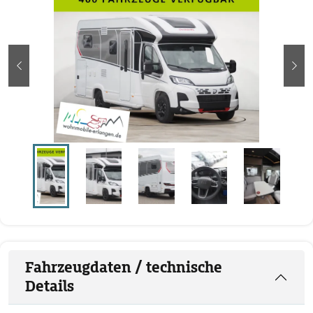
zurück
wei
Fahrzeugdaten / technische
Details