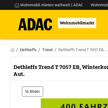
Wohnmobil mieten weltweit | ADAC
Wohnmob
Wohnmobilmarkt
Dethleffs
Trend
Dethleffs Trend T 7057 EB, ..
Dethleffs Trend T 7057 EB, Winterk
Aut.
16 Bilder