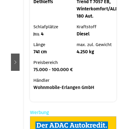
Dethleffs
Trend T 7057 EB,
Winterkomfort/ALDE,
180 Aut.
Schlafplätze
Kraftstoff
4
Diesel
Länge
max. zul. Gewicht
741 cm
4.250 kg
Preisbereich
weiter
75.000 - 100.000 €
Händler
Wohnmobile-Erlangen GmbH
Werbung