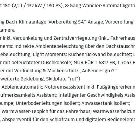
t 180 (2,2 l / 132 kW / 180 PS), 8-Gang Wandler-Automatikgetr
tung Dach-Klimaanlage; Vorbereitung SAT-Anlage; Vorbereitung 
rkamera
inkl. Verdunkelung und Zentralverriegelung (inkl. Fahrerhaus
oments: Indirekte Ambientebeleuchtung über den Dachstausch
ebeleuchtung; Light Moments: Küchenrückwand beleuchtet; L
 mit beleuchteter Duschkonsole; NUR FÜR T 6817 EB, T 7057 
er mit Verdunklung & Mückenschutz ; Außendesign GT
weiterte Beklebung, Skidplate "rot")
it Abblendautomatik; Notbremsassistent inkl. Fußgängererken
Aufmerksamkeits Assistent; Intelligenter Geschwindigkeis Assi
umpe; Unterbodenleitungen isoliert; Abwassertank isoliert;
t; Warmwasser-Teppich für das Fahrerhaus; Warmwasserheizun
 Absperrventil für den Schlafraum und digitalem Bedienelem