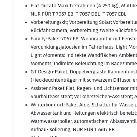
Fiat Ducato Maxi Tiefrahmen (4.250 kg), MultiJe
NUR FÜR T 7057 EB, T 7057 DBL, T 7057 EBL
Vorbereitungskit; Vorbereitung Solar; Vorberei
Rückfahrkamera; Vorbereitung zweite Rückfah
Family-Paket 7057 EB: Wohnraumtür mit Fenster 
Verdunklungsjalousien im Fahrerhaus; Light M
Light Moments: Indirekte Wandflächen-Ambient
Moments: Indirekte Beleuchtung im Badezimmer
GT Design-Paket; Doppelverglaste Rahmenfenst
(Heckleuchtenträger mit schwarzem Diffusor, er
Assistenz Paket Fiat; Regen- und Lichtsensor m
Spurhalteassistent; Verkehrszeichen-Assistent; 
Winterkomfort-Paket Alde; Schalter für Wasserp
Abwassertank und -leitungen elektrisch beheiz
Warmwasserboiler, automatischem Ablassventil,
Aufbau-Isolierung; NUR FÜR T 6617 EB