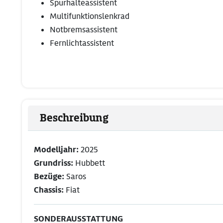
Spurhalteassistent
Multifunktionslenkrad
Notbremsassistent
Fernlichtassistent
Beschreibung
Modelljahr:
2025
Grundriss:
Hubbett
Bezüge:
Saros
Chassis:
Fiat
SONDERAUSSTATTUNG