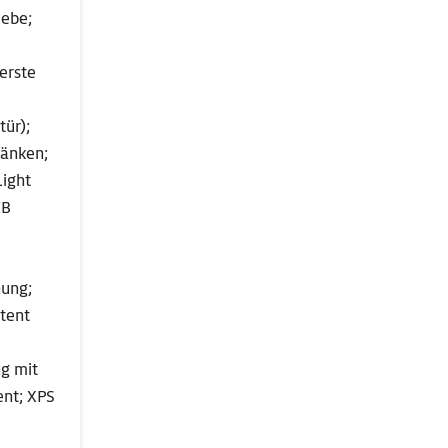
iebe;
erste
tür);
ränken;
ight
EB
nung;
stent
g mit
ent; XPS