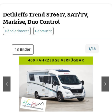
Dethleffs Trend ST6617, SAT/TV,
Markise, Duo Control
Händlerinserat
Gebraucht
1/18
18 Bilder
zurück
wei