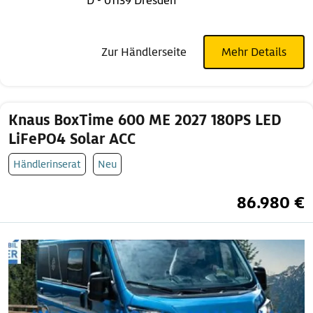
D - 01139 Dresden
Zur Händlerseite
Mehr Details
Knaus BoxTime 600 ME 2027 180PS LED
LiFePO4 Solar ACC
Händlerinserat
Neu
86.980 €