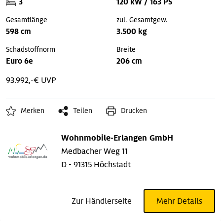
3
120 kW / 163 PS
Gesamtlänge
zul. Gesamtgew.
598 cm
3.500 kg
Schadstoffnorm
Breite
Euro 6e
206 cm
93.992,-€ UVP
Merken
Teilen
Drucken
Wohnmobile-Erlangen GmbH
Medbacher Weg 11
D - 91315 Höchstadt
Zur Händlerseite
Mehr Details