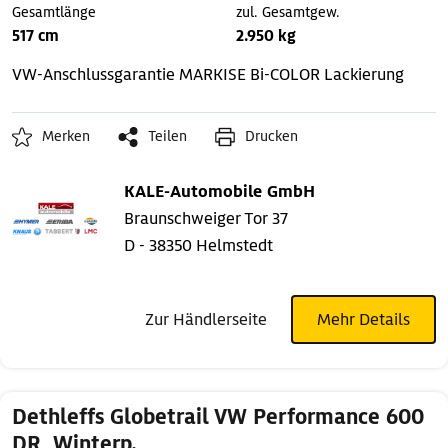
Gesamtlänge
zul. Gesamtgew.
517 cm
2.950 kg
VW-Anschlussgarantie
MARKISE
Bi-COLOR Lackierung
Merken
Teilen
Drucken
KALE-Automobile GmbH
Braunschweiger Tor 37
D - 38350 Helmstedt
Zur Händlerseite
Mehr Details
Dethleffs Globetrail VW Performance 600
DR, Winterp.