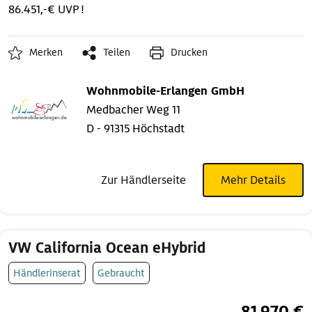
86.451,-€ UVP !
Merken
Teilen
Drucken
Wohnmobile-Erlangen GmbH
Medbacher Weg 11
D - 91315 Höchstadt
Zur Händlerseite
Mehr Details
VW California Ocean eHybrid
Händlerinserat
Gebraucht
81.970 €