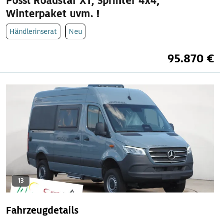
Pössl Roadstar XT, Sprinter 4x4,
Winterpaket uvm. !
Händlerinserat
Neu
95.870 €
13
Fahrzeugdetails