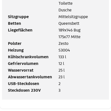
Toilette
Dusche
Sitzgruppe
Mittelsitzgruppe
Betten
Queensbett
Liegeflächen
189x146 Bug
175x77 Mitte
Polster
Zesto
Heizung
S3004
Kühlschrankvolumen
133 l
Gefriervolumen
12 l
Wasservorrat
25 l
Abwassertankvolumen
23 l
USB-Steckdosen
2
Steckdosen 230V
3